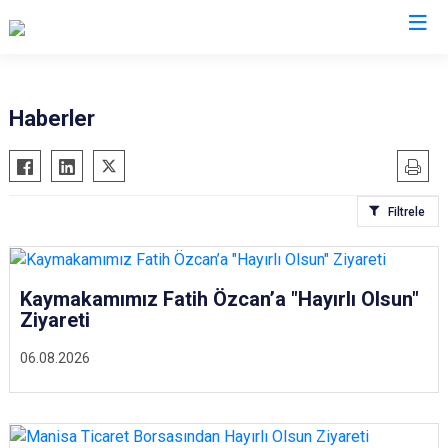
Manisa
Haberler
Ahmetli
Salihli
Akhisar
Sarıgöl
Filtrele
Alaşehir
Saruhanlı
Demirci
Selendi
Gölmarmara
Soma
Kaymakamımız Fatih Özcan’a "Hayırlı Olsun"
Gördes
Turgutlu
Ziyareti
Kırkağaç
Şehzadeler
06.08.2026
Köprübaşı
Yunusemre
Kula