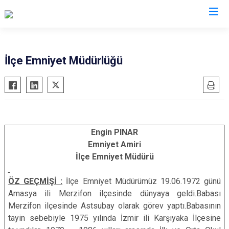
Manisa
İlçe Emniyet Müdürlüğü
Ahmetli
Salihli
Akhisar
Sarıgöl
Alaşehir
Saruhanlı
Demirci
Selendi
Engin PINAR
Gölmarmara
Soma
Emniyet Amiri
İlçe Emniyet Müdürü
Gördes
Turgutlu
Kırkağaç
Şehzadeler
ÖZ GEÇMİŞİ :
İlçe Emniyet Müdürümüz 19.06.1972 günü
Köprübaşı
Yunusemre
Amasya ili Merzifon ilçesinde dünyaya geldi.Babası
Merzifon ilçesinde Astsubay olarak görev yaptı.Babasının
Kula
tayin sebebiyle 1975 yılında İzmir ili Karşıyaka İlçesine