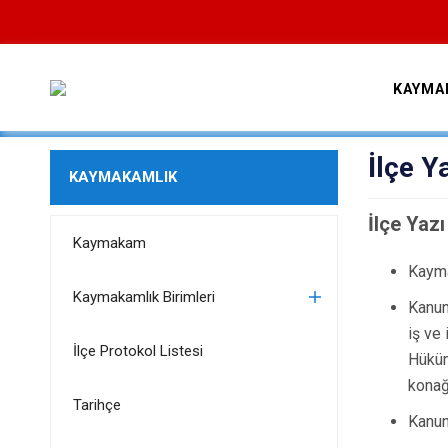
KAYMA
İlçe Y
KAYMAKAMLIK
İlçe Yazı
Kaymakam
Kayma
Kaymakamlık Birimleri
Kanun
iş ve 
İlçe Protokol Listesi
Hüküm
konağ
Tarihçe
Kanun