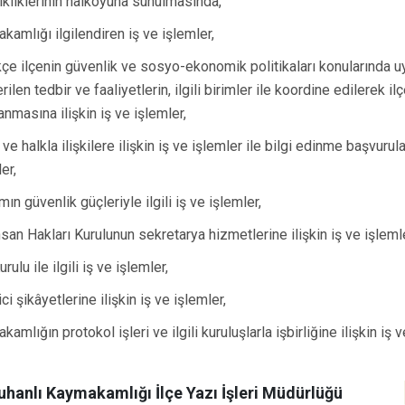
ikliklerinin halkoyuna sunulmasında,
kamlığı ilgilendiren iş ve işlemler,
ikçe ilçenin güvenlik ve sosyo-ekonomik politikaları konularında
ilen tedbir ve faaliyetlerin, ilgili birimler ile koordine edilerek i
anmasına ilişkin iş ve işlemler,
ve halkla ilişkilere ilişkin iş ve işlemler ile bilgi edinme başvurular
er,
n güvenlik güçleriyle ilgili iş ve işlemler,
nsan Hakları Kurulunun sekretarya hizmetlerine ilişkin iş ve işleml
urulu ile ilgili iş ve işlemler,
ci şikâyetlerine ilişkin iş ve işlemler,
amlığın protokol işleri ve ilgili kuruluşlarla işbirliğine ilişkin iş v
uhanlı Kaymakamlığı İlçe Yazı İşleri Müdürlüğü