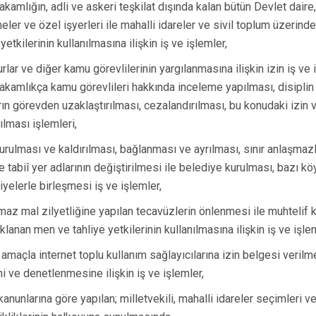
Gördes
kamlığın, adli ve askeri teşkilat dışında kalan bütün Devlet dair
meler ve özel işyerleri ile mahalli idareler ve sivil toplum üzerin
Kırkağaç
 yetkilerinin kullanılmasına ilişkin iş ve işlemler,
Köprübaşı
lar ve diğer kamu görevlilerinin yargılanmasına ilişkin izin iş ve i
Kula
kamlıkça kamu görevlileri hakkında inceleme yapılması, disiplin
rın görevden uzaklaştırılması, cezalandırılması, bu konudaki izin 
ılması işlemleri,
urulması ve kaldırılması, bağlanması ve ayrılması, sınır anlaşmazlı
e tabiî yer adlarının değiştirilmesi ile belediye kurulması, bazı kö
iyelerle birleşmesi iş ve işlemler,
maz mal zilyetliğine yapılan tecavüzlerin önlenmesi ile muhtelif 
lanan men ve tahliye yetkilerinin kullanılmasına ilişkin iş ve işlem
 amaçla internet toplu kullanım sağlayıcılarına izin belgesi verilm
mi ve denetlenmesine ilişkin iş ve işlemler,
kanunlarına göre yapılan; milletvekili, mahalli idareler seçimleri 