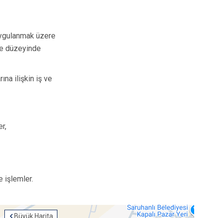
 uygulanmak üzere
lçe düzeyinde
ına ilişkin iş ve
er,
e işlemler.
Büyük Harita