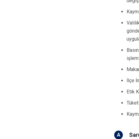
değiş
Kayma
Valil
gönder
uygul
Basın 
işleml
Makamı
İlçe İ
Etik K
Tüketi
Kaymak
Sar
A