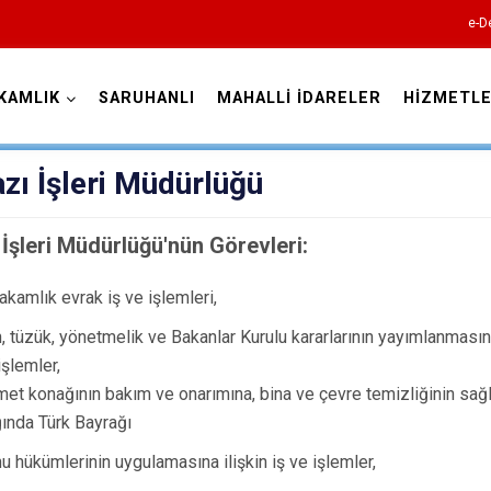
e-D
KAMLIK
SARUHANLI
MAHALLİ İDARELER
HİZMETLE
Manisa
azı İşleri Müdürlüğü
 İşleri Müdürlüğü'nün Görevleri:
kamlık evrak iş ve işlemleri,
Ahmetli
, tüzük, yönetmelik ve Bakanlar Kurulu kararlarının yayımlanması
Akhisar
işlemler,
Alaşehir
et konağının bakım ve onarımına, bina ve çevre temizliğinin sa
Demirci
ında Türk Bayrağı
Gölmarmara
u hükümlerinin uygulamasına ilişkin iş ve işlemler,