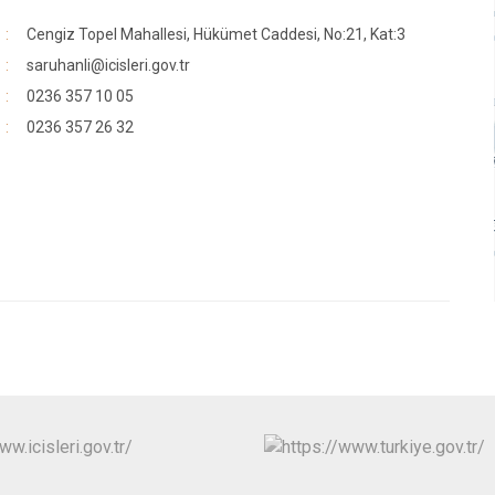
Cengiz Topel Mahallesi, Hükümet Caddesi, No:21, Kat:3
saruhanli@icisleri.gov.tr
0236 357 10 05
0236 357 26 32