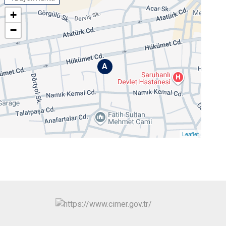
+
−
A
Leaflet