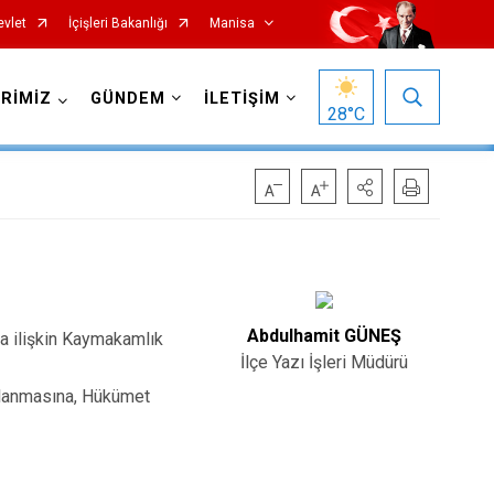
evlet
İçişleri Bakanlığı
Manisa
RİMİZ
GÜNDEM
İLETİŞİM
28
°C
Salihli
Abdulhamit GÜNEŞ
na ilişkin Kaymakamlık
Sarıgöl
İlçe Yazı İşleri Müdürü
Saruhanlı
ğlanmasına, Hükümet
Selendi
Soma