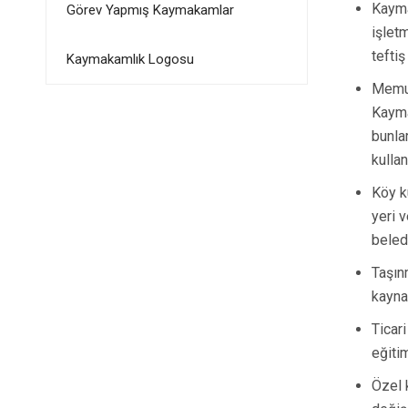
Kayma
Görev Yapmış Kaymakamlar
işlet
teftiş
Kaymakamlık Logosu
Memur
Kayma
bunla
kullan
Köy k
yeri v
beled
Taşın
kaynak
Ticari
eğiti
Özel 