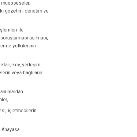
Turgutlu
e, müesseseler,
deki gözetim, denetim ve
Şehzadeler
Yunusemre
şlemleri ile
 soruşturması açılması,
verme yetkilerinin
kları, köy, yerleşim
ylerin veya bağlıların
kanunlardan
ler,
esi, işletmecilerin
ve Anayasa